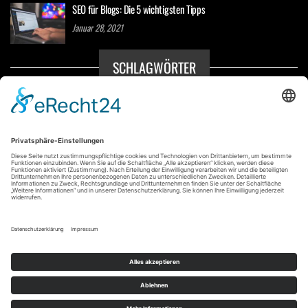
SEO für Blogs: Die 5 wichtigsten Tipps
Januar 28, 2021
SCHLAGWÖRTER
Blogs
Erfahrungen
Nutzer
Onpage
Page Experience
Ranking
SEO
Sichtbarkeit
Social Media
Streaming
Tipps
User
Datenschutz