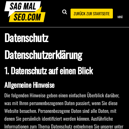
Zum
Inhalt
SAG
Besser
ZURÜCK ZUR STARTSEITE
MENÜ
ranken,
springen
wir
MAL
zeigen
wie's
Datenschutz
SEO
geht!
Datenschutz­erklärung
1. Datenschutz auf einen Blick
Allgemeine Hinweise
Die folgenden Hinweise geben einen einfachen Überblick darüber,
was mit Ihren personenbezogenen Daten passiert, wenn Sie diese
Website besuchen. Personenbezogene Daten sind alle Daten, mit
denen Sie persönlich identifiziert werden können. Ausführliche
Informationen zum Thema Datenschutz entnehmen Sie unserer unter