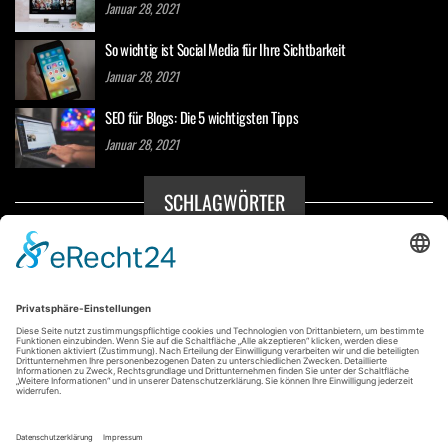
Januar 28, 2021
So wichtig ist Social Media für Ihre Sichtbarkeit
Januar 28, 2021
SEO für Blogs: Die 5 wichtigsten Tipps
Januar 28, 2021
SCHLAGWÖRTER
Blogs
Erfahrungen
Nutzer
Onpage
Page Experience
Ranking
SEO
Sichtbarkeit
Social Media
Streaming
Tipps
User